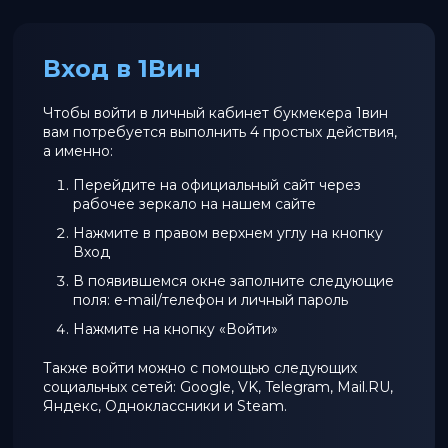
Вход в 1Вин
Чтобы войти в личный кабинет букмекера 1вин
вам потребуется выполнить 4 простых действия,
а именно:
Перейдите на официальный сайт через
рабочее зеркало на нашем сайте
Нажмите в правом верхнем углу на кнопку
Вход
В появившемся окне заполните следующие
поля: e-mail/телефон и личный пароль
Нажмите на кнопку «Войти»
Также войти можно с помощью следующих
социальных сетей: Google, VK, Telegram, Mail.RU,
Яндекс, Одноклассники и Steam.