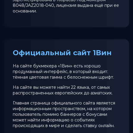
8048/JAZ2018-040, лицензия выдана ещё при ее
основании.
Официальный сайт 1Вин
На сайте букмекера «1Вин» есть хорошо
продуманный интерфейс, в который входит:
тёмная цветовая гамма с белоснежным шрифт.
На сайте вы можете найти 22 языка, от самых
распространенных европейских до азиатских.
Главная страница официального сайта является
информационным пространством, на котором
пользователь помимо баннеров с бонусами
может найти информацию о событиях
происходящих в мире и сделать ставку онлайн.