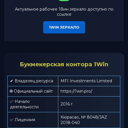
Актуальное рабочее 1Вин зеркало доступно по
ссылке
1WIN ЗЕРКАЛО
Букмекерская контора 1Win
✔ Владелец ресурса
MFI Investments Limited
🌐 Официальный сайт
https://1win.pro/
✅ Начало
2016 г.
деятельности
Кюрасао, № 8048/JAZ
✅ Лицензия
2018-040