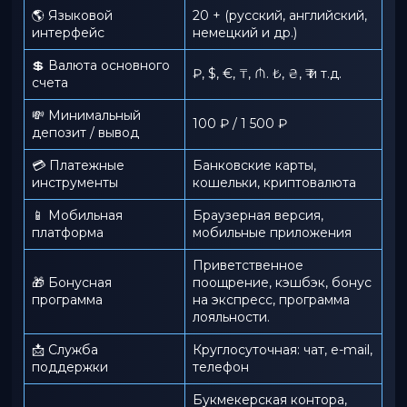
🌎 Языковой
20 + (русский, английский,
интерфейс
немецкий и др.)
💲 Валюта основного
₽, $, €, ₸, ₼. ₺, ₴, ₹ и т.д.
счета
💸 Минимальный
100 ₽ / 1 500 ₽
депозит / вывод
💳 Платежные
Банковские карты,
инструменты
кошельки, криптовалюта
📱️ Мобильная
Браузерная версия,
платформа
мобильные приложения
Приветственное
🎁 Бонусная
поощрение, кэшбэк, бонус
программа
на экспресс, программа
лояльности.
📩 Служба
Круглосуточная: чат, e-mail,
поддержки
телефон
Букмекерская контора,